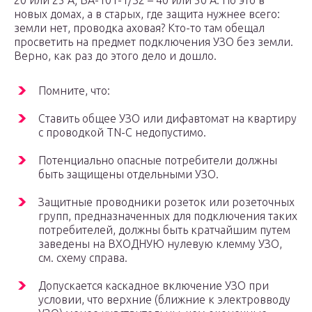
20 или 25 А; ВА-101-1/32 – 40 или 50 А. Но это в
новых домах, а в старых, где защита нужнее всего:
земли нет, проводка аховая? Кто-то там обещал
просветить на предмет подключения УЗО без земли.
Верно, как раз до этого дело и дошло.
Помните, что:
Ставить общее УЗО или дифавтомат на квартиру
с проводкой TN-C недопустимо.
Потенциально опасные потребители должны
быть защищены отдельными УЗО.
Защитные проводники розеток или розеточных
групп, предназначенных для подключения таких
потребителей, должны быть кратчайшим путем
заведены на ВХОДНУЮ нулевую клемму УЗО,
см. схему справа.
Допускается каскадное включение УЗО при
условии, что верхние (ближние к электровводу