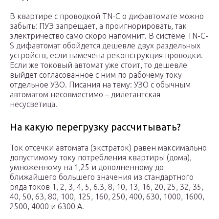
В квартире с проводкой TN-C о дифавтомате можно
забыть: ПУЭ запрещает, а проигнорировать, так
электричество само скоро напомнит. В системе TN-C-
S дифавтомат обойдется дешевле двух раздельных
устройств, если намечена реконструкция проводки.
Если же токовый автомат уже стоит, то дешевле
выйдет согласованное с ним по рабочему току
отдельное УЗО. Писания на тему: УЗО с обычным
автоматом несовместимо – дилетантская
несусветица.
На какую перегрузку рассчитывать?
Ток отсечки автомата (экстраток) равен максимально
допустимому току потребления квартиры (дома),
умноженному на 1,25 и дополненному до
ближайшего большего значения из стандартного
ряда токов 1, 2, 3, 4, 5, 6.3, 8, 10, 13, 16, 20, 25, 32, 35,
40, 50, 63, 80, 100, 125, 160, 250, 400, 630, 1000, 1600,
2500, 4000 и 6300 А.