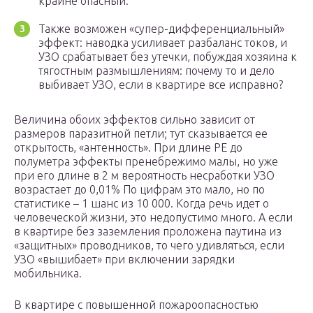
крайне опасный.
Также возможен «супер-дифференциальный»
эффект: наводка усиливает разбаланс токов, и
УЗО срабатывает без утечки, побуждая хозяина к
тягостным размышлениям: почему то и дело
выбивает УЗО, если в квартире все исправно?
Величина обоих эффектов сильно зависит от
размеров паразитной петли; тут сказывается ее
открытость, «антенность». При длине РЕ до
полуметра эффекты пренебрежимо малы, но уже
при его длине в 2 м вероятность несработки УЗО
возрастает до 0,01% По цифрам это мало, но по
статистике – 1 шанс из 10 000. Когда речь идет о
человеческой жизни, это недопустимо много. А если
в квартире без заземления проложена паутина из
«защитных» проводников, то чего удивляться, если
УЗО «вышибает» при включении зарядки
мобильника.
В квартире с повышенной пожароопасностью