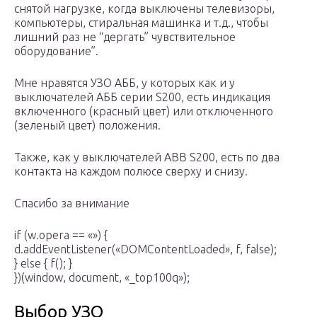
снятой нагрузке, когда выключены телевизоры,
компьютеры, стиральная машинка и т.д., чтобы
лишний раз не “дергать” чувствительное
оборудование”.
Мне нравятся УЗО АББ, у которых как и у
выключателей АББ серии S200, есть индикация
включенного (красный цвет) или отключенного
(зеленый цвет) положения.
Также, как у выключателей ABB S200, есть по два
контакта на каждом полюсе сверху и снизу.
Спасибо за внимание
if (w.opera == «») {
d.addEventListener(«DOMContentLoaded», f, false);
} else { f(); }
})(window, document, «_top100q»);
Выбор УЗО