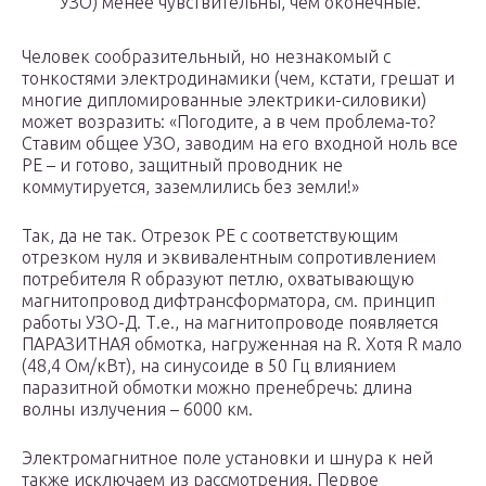
УЗО) менее чувствительны, чем оконечные.
Человек сообразительный, но незнакомый с
тонкостями электродинамики (чем, кстати, грешат и
многие дипломированные электрики-силовики)
может возразить: «Погодите, а в чем проблема-то?
Ставим общее УЗО, заводим на его входной ноль все
РЕ – и готово, защитный проводник не
коммутируется, заземлились без земли!»
Так, да не так. Отрезок РЕ с соответствующим
отрезком нуля и эквивалентным сопротивлением
потребителя R образуют петлю, охватывающую
магнитопровод дифтрансформатора, см. принцип
работы УЗО-Д. Т.е., на магнитопроводе появляется
ПАРАЗИТНАЯ обмотка, нагруженная на R. Хотя R мало
(48,4 Ом/кВт), на синусоиде в 50 Гц влиянием
паразитной обмотки можно пренебречь: длина
волны излучения – 6000 км.
Электромагнитное поле установки и шнура к ней
также исключаем из рассмотрения. Первое