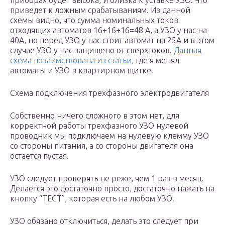
приборах будет высока, и близка к уставке УЗО. Что
приведет к ложным срабатываниям. Из данной
схемы видно, что сумма номинальных токов
отходящих автоматов 16+16+16=48 А, а УЗО у нас на
40А, но перед УЗО у нас стоит автомат на 25А и в этом
случае УЗО у нас защищено от сверхтоков.
Данная
схема позаимствована из статьи
, где я менял
автоматы и УЗО в квартирном щитке.
Схема подключения трехфазного электродвигателя
Собственно ничего сложного в этом нет, для
корректной работы трехфазного УЗО нулевой
проводник мы подключаем на нулевую клемму УЗО
со стороны питания, а со стороны двигателя она
остается пустая.
УЗО следует проверять не реже, чем 1 раз в месяц.
Делается это достаточно просто, достаточно нажать на
кнопку “ТЕСТ”, которая есть на любом УЗО.
УЗО обязано отключиться, делать это следует при