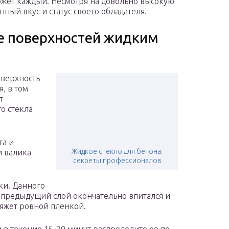
ожет каждый. Несмотря на довольно высокую
нный вкус и статус своего обладателя.
е поверхностей жидким
оверхность
, в том
т
о стекла
та и
Жидкое стекло для бетона:
и валика
секреты профессионалов
вки. Данного
 предыдущий слой окончательно впитался и
ляжет ровной пленкой.