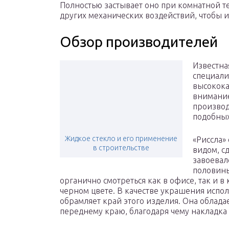
Полностью застывает оно при комнатной т
других механических воздействий, чтобы 
Обзор производителей
Известна
специали
высокока
внимание
производ
подобных
Жидкое стекло и его применение
«Риссла»
в строительстве
видом, с
завоевал
половины
органично смотреться как в офисе, так и в
черном цвете. В качестве украшения испол
обрамляет край этого изделия. Она облад
переднему краю, благодаря чему накладка