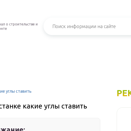
ал о строительстве и
онте
РЕ
кие углы ставить
станке какие углы ставить
жание: