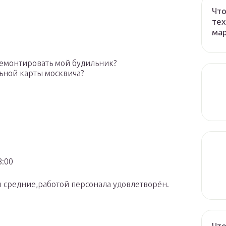
Что
тех
ма
ремонтировать мой будильник?
льной карты москвича?
8:00
 средние,работой персонала удовлетворён.
Что