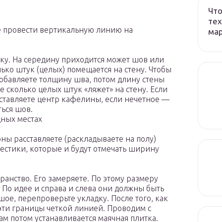
Что
тех
е провести вертикальную линию на
ма
ку. На середину приходится может шов или
лько штук (целых) помещается на стену. Чтобы
добавляете толщину шва, потом длину стены
 сколько целых штук «ляжет» на стену. Если
ыставляете центр кафелины, если нечетное —
ться шов.
дных местах
оны расставляете (раскладываете на полу)
естики, которые и будут отмечать ширину
ранство. Его замеряете. По этому размеру
 По идее и справа и слева они должны быть
ое, перепроверьте укладку. После того, как
 эти границы четкой линией. Проводим с
ам потом устанавливается маячная плитка.