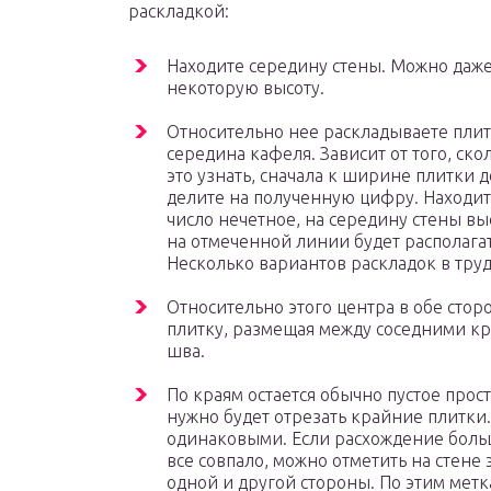
раскладкой:
Находите середину стены. Можно даж
некоторую высоту.
Относительно нее раскладываете плит
середина кафеля. Зависит от того, ско
это узнать, сначала к ширине плитки 
делите на полученную цифру. Находите
число нечетное, на середину стены в
на отмеченной линии будет располага
Несколько вариантов раскладок в тру
Относительно этого центра в обе стор
плитку, размещая между соседними кр
шва.
По краям остается обычно пустое прост
нужно будет отрезать крайние плитки.
одинаковыми. Если расхождение больш
все совпало, можно отметить на стене
одной и другой стороны. По этим метк