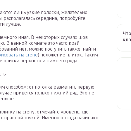
стаются лишь узкие полоски, желательно
ны располагалась середина, попробуйте
ти лучше.
Что
немного иная. В некоторых случаях шов
кла
. В ванной комнате это часто край
ований нет, можно поступить также: найти
исовать на стене
) положение плиток. Таким
ь плитки верхнего и нижнего ряда.
сть
м способом: от потолка разметить первую
случае придется только нижний ряд. Это не
меньше.
плитку на стену, отмечайте уровень, где
 отправной точкой. Именно отсюда начинают