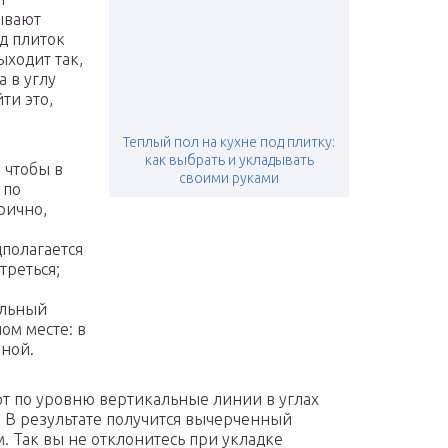
ывают
д плиток
ыходит так,
а в углу
ти это,
Теплый пол на кухне под плитку:
как выбрать и укладывать
 чтобы в
своими руками
 по
рично,
полагается
треться;
альный
ом месте: в
иной.
ют по уровню вертикальные линии в углах
. В результате получится вычерченный
. Так вы не отклонитесь при укладке