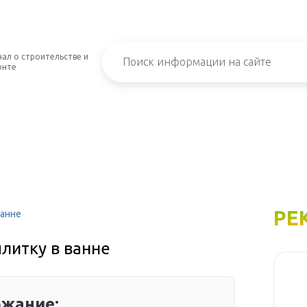
ал о строительстве и
онте
РЕ
ванне
литку в ванне
жание: