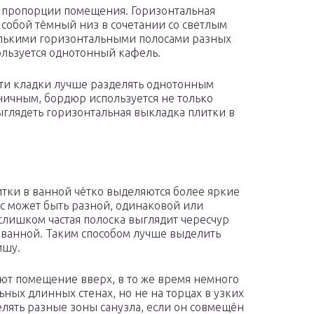
ь пропорции помещения. Горизонтальная
 собой тёмный низ в сочетании со светлым
олькими горизонтальными полосами разных
ользуется однотонный кафель.
сти кладки лучше разделять однотонным
ичным, бордюр используется не только
выглядеть горизонтальная выкладка плитки в
тки в ванной чётко выделяются более яркие
с может быть разной, одинаковой или
 слишком частая полоска выглядит чересчур
н ванной. Таким способом лучше выделить
ишу.
ют помещение вверх, в то же время немного
ьных длинных стенах, но не на торцах в узких
лять разные зоны санузла, если он совмещён