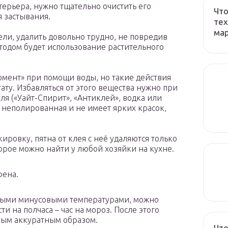
терьера, нужно тщательно очистить его
Что
я застывания.
тех
ма
ели, удалить довольно трудно, не повредив
тодом будет использование растительного
омент» при помощи воды, но такие действия
ату. Избавляться от этого вещества нужно при
я («Уайт-Спирит», «Антиклей», водка или
ь неполированная и не имеет ярких красок,
ировку, пятна от клея с неё удаляются только
орое можно найти у любой хозяйки на кухне.
фена.
ёзными минусовыми температурами, можно
ти на полчаса – час на мороз. После этого
амым аккуратным образом.
Что