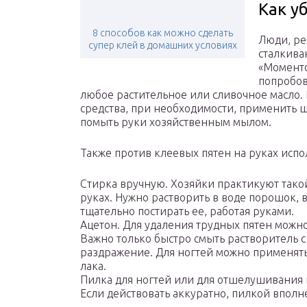
Как у
8 способов как можно сделать
Люди, ре
супер клей в домашних условиях
сталкива
«Моменто
попробов
любое растительное или сливочное масло. 
средства, при необходимости, применить 
помыть руки хозяйственным мылом.
Также против клеевых пятен на руках испо
Стирка вручную. Хозяйки практикуют тако
руках. Нужно растворить в воде порошок, 
тщательно постирать ее, работая руками.
Ацетон. Для удаления трудных пятен можн
Важно только быстро смыть растворитель с
раздражение. Для ногтей можно применят
лака.
Пилка для ногтей или для отшелушивания 
Если действовать аккуратно, пилкой вполн