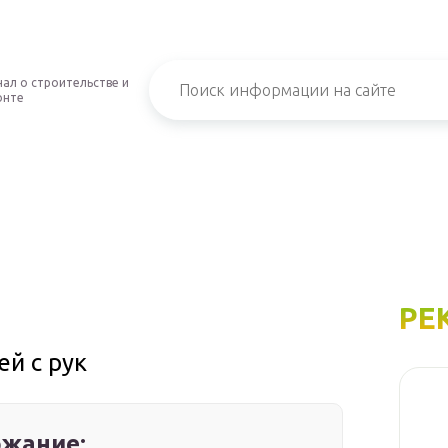
ал о строительстве и
онте
РЕ
ей с рук
жание: