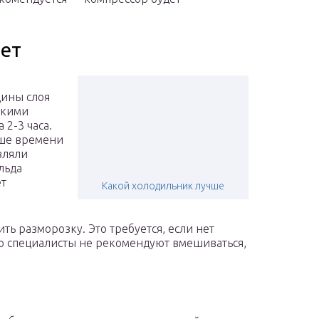
ет
щины слоя
скими
 2-3 часа.
ьше времени
вляли
льда
ет
Какой холодильник лучше
ть разморозку. Это требуется, если нет
Но специалисты не рекомендуют вмешиваться,