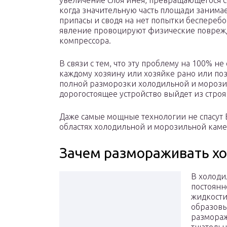
увеличение слоя инея, превращающегося со
когда значительную часть площади занимае
припасы и сводя на нет попытки бесперебо
явление провоцируют физические поврежд
компрессора.
В связи с тем, что эту проблему на 100% не
каждому хозяину или хозяйке рано или по
полной разморозки холодильной и морозил
дорогостоящее устройство выйдет из стро
Даже самые мощные технологии не спасут 
областях холодильной и морозильной кам
Зачем размораживать х
В холоди
постоянн
жидкости
образовы
размораж