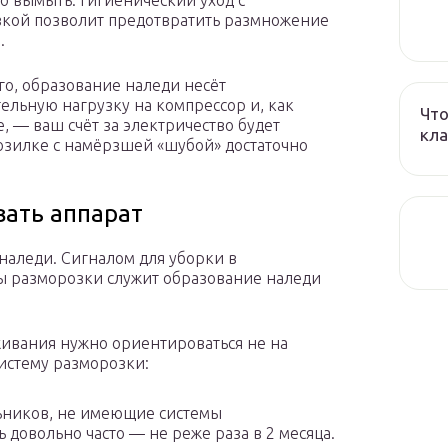
о вымыть. Гигиенический уход с
кой позволит предотвратить размножение
.
го, образование наледи несёт
ельную нагрузку на компрессор и, как
Что
е, — ваш счёт за электричество будет
кла
розилке с намёрзшей «шубой» достаточно
вать аппарат
наледи. Сигналом для уборки в
ы разморозки служит образование наледи
ивания нужно ориентироваться не на
систему разморозки:
ьников, не имеющие системы
довольно часто — не реже раза в 2 месяца.