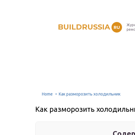
BUILDRUSSIA
Журн
RU
рем
Home
Как разморозить холодильник
Как разморозить холодильн
Содер