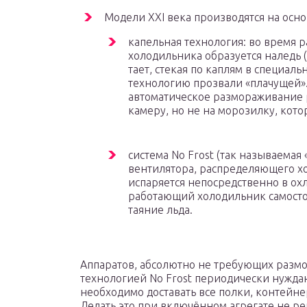
Модели XXI века производятся на осно
капельная технология: во время 
холодильника образуется наледь 
тает, стекая по каплям в специаль
технологию прозвали «плачущей»
автоматическое размораживание 
камеру, но не на морозилку, кот
система No Frost (так называемая 
вентилятора, распределяющего хо
испаряется непосредственно в о
работающий холодильник самосто
таяние льда.
Аппаратов, абсолютно не требующих размо
технологией No Frost периодически нуждаю
необходимо доставать все полки, контейне
Делать это при включённом агрегате не р