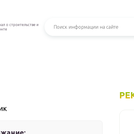
ал о строительстве и
онте
РЕ
ик
жание: