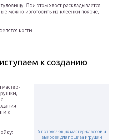
 туловищу. При этом хвост раскладывается
орые можно изготовить из клеёнки поярче,
репятся когти
риступаем к созданию
 мастер-
грушки,
 с
здания
йти к
6 потрясающих мастер-классов и
ройку:
выкроек для пошива игрушки