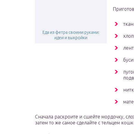
Приготов
ткан
Еда из фетра своими руками:
хлоп
идеи и выкройки
лент
буси
пуго
под
нитк
мате
Сначала раскроите и сшейте мордочку, сло
затем то же самое сделайте с тельцем кошк