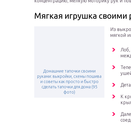
концентрацию, мелкую моторику рук и по
Мягкая игрушка своими 
Из выкро
мягкой 
Лоб,
межд
Тепе
Домашние тапочки своими
ушей
руками: выкройки, схемы пошива
и советы как просто и быстро
Дета
сделать тапочки для дома (95
фото)
К кр
крыл
Дале
соед