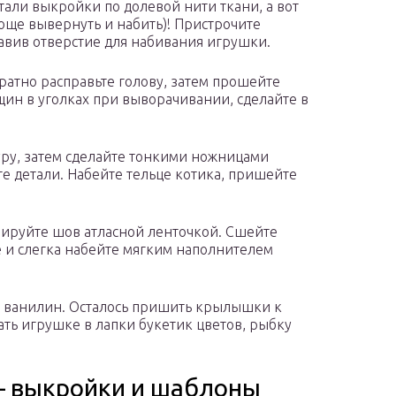
тали выкройки по долевой нити ткани, а вот
проще вывернуть и набить)! Пристрочите
авив отверстие для набивания игрушки.
ратно расправьте голову, затем прошейте
щин в уголках при выворачивании, сделайте в
уру, затем сделайте тонкими ножницами
е детали. Набейте тельце котика, пришейте
рируйте шов атласной ленточкой. Сшейте
 и слегка набейте мягким наполнителем
, ванилин. Осталось пришить крылышки к
дать игрушке в лапки букетик цветов, рыбку
 – выкройки и шаблоны