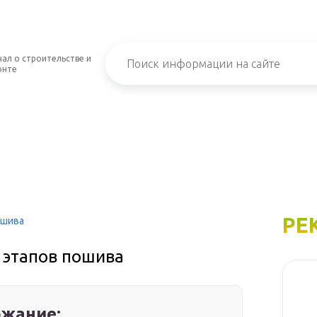
ал о строительстве и
онте
РЕ
ошива
 этапов пошива
жание: