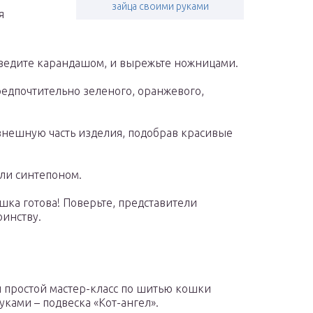
зайца своими руками
я
бведите карандашом, и вырежьте ножницами.
редпочтительно зеленого, оранжевого,
внешную часть изделия, подобрав красивые
ли синтепоном.
шка готова! Поверьте, представители
оинству.
 простой мастер-класс по шитью кошки
уками – подвеска «Кот-ангел».