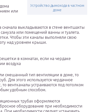
Устройство дымохода в частном
 дома
доме
анием или
а сначала выкладываются в стене вентшахты
, санузла или помещений ванны и туалета.
етки. Чтобы эти каналы выполняли свою
соту над уровнем крыши.
решетки в комнатах, если на чердаке
ии воздуха
или смешанный тип вентиляции в доме, то
уб. Для этого используется чердачное
т, то вентканалы устраиваются под потолком
любым удобным способом.
ляционных трубах оформляются
бросное оборудование при необходимости
а. При необходимости следует установить