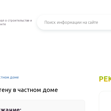
ал о строительстве и
онте
РЕ
астном доме
тену в частном доме
жание: