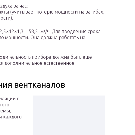
духа за час;
ты (учитывает потерю мощности на загибах,
ости).
2,5×12×1,3 = 58,5 м³/ч. Для продления срока
по мощности. Она должна работать на
водительность прибора должна быть еще
ся дополнительное естественное
ния вентканалов
тиляции в
этого
темы,
я каждого