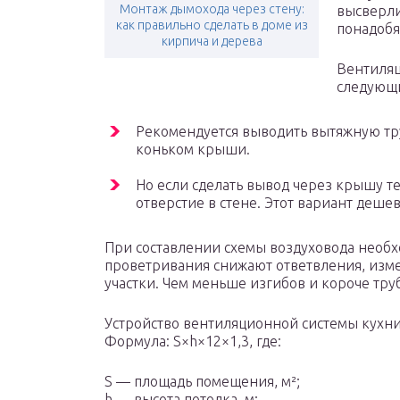
Монтаж дымохода через стену:
высверли
как правильно сделать в доме из
понадобя
кирпича и дерева
Вентиляц
следующ
Рекомендуется выводить вытяжную тру
коньком крыши.
Но если сделать вывод через крышу т
отверстие в стене. Этот вариант дешевл
При составлении схемы воздуховода необх
проветривания снижают ответвления, изм
участки. Чем меньше изгибов и короче тру
Устройство вентиляционной системы кухни
Формула: S×h×12×1,3, где:
S — площадь помещения, м²;
h — высота потолка, м;