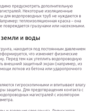
одимо предусмотреть дополнительную
агистралей. Некоторые изоляционные
ы для водопроводных труб не нуждаются в
Например: теплоизоляционная краска – она
е повреждается грызунами или насекомыми.
 земли и воды
грунта, находится под постоянным давлением
еформируется, что изменяет физические
ну. Перед тем как утеплить водопроводную
ть внешний защитный экран (например, из
омощи лотков из бетона или ударопрочного
ляются гигроскопичными и впитывают влагу
етры защиты. Для предотвращения контакта с
 водопроводных магистралей с изолятором
аметра.
ы и давления слоя грунта. Допускается