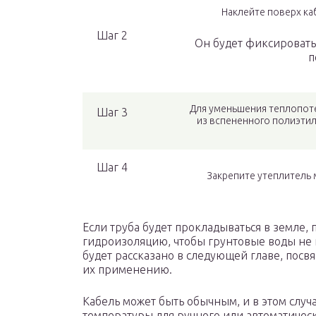
Наклейте поверх к
Шаг 2
Он будет фиксировать
п
Для уменьшения теплопоте
Шаг 3
из вспененного полиэти
Шаг 4
Закрепите утеплитель
Если труба будет прокладываться в земле,
гидроизоляцию, чтобы грунтовые воды не 
будет рассказано в следующей главе, пос
их применению.
Кабель может быть обычным, и в этом случа
температуры для ручного или автоматичес