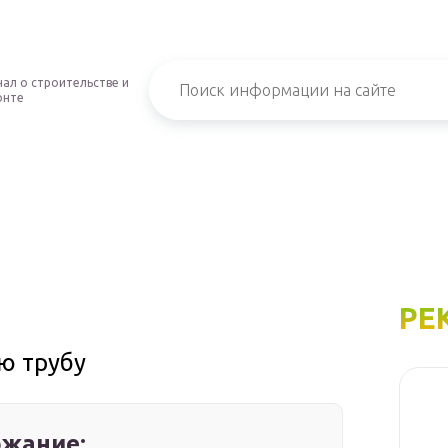
ал о строительстве и
онте
РЕ
ю трубу
жание: