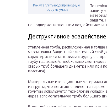
Как утеплить водопроводную
То необх
трубу на улице
защиту м
материал
защите. 
не подвержена внешним воздействиям и н
Деструктивное воздействие
Утепленная труба, расположенная в толще 
массы почвы. Защитный эластичный слой д
характеристики материала в худшую сторо
трубу над землей, необходимо смонтирова
старых труб большего диаметра или при п
пластика).
Минеральные изоляционные материалы яв
из грунта, что негативно влияет на парам
грунтом используется технология укладки
через вспомогательную трубу большего ди
Внешний экран обеспечивает защиту от вод