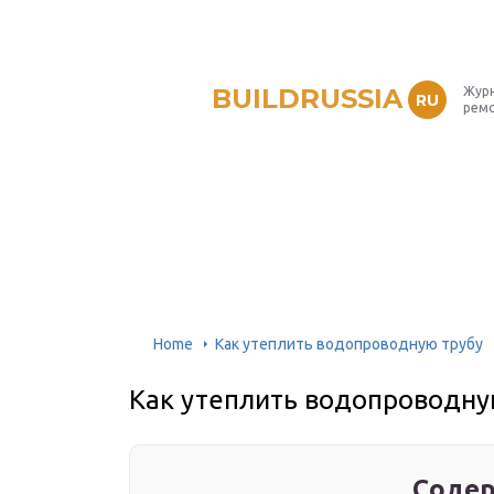
BUILDRUSSIA
Журн
RU
рем
Home
Как утеплить водопроводную трубу
Как утеплить водопроводну
Содер