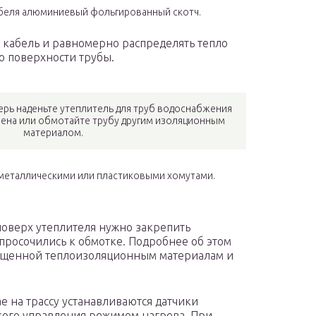
абеля алюминиевый фольгированный скотч.
 кабель и равномерно распределять тепло
о поверхности трубы.
рь наденьте утеплитель для труб водоснабжения
лена или обмотайте трубу другим изоляционным
материалом.
 металлическими или пластиковыми хомутами.
 поверх утеплителя нужно закрепить
просочились к обмотке. Подробнее об этом
вященной теплоизоляционным материалам и
е на трассу устанавливаются датчики
кого управления режимом нагрева. При