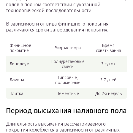
полов в полном соответствии с указанной
технологической последовательности.
В зависимости от вида финишного покрытия
различаются сроки затвердевания покрытия.
Финишное
Время
Вид раствора
покрытие
схватывания
Полиуретановые
Линолеум
3 суток
смеси
Гипсовые,
Ламинат
3-7 дней
полимерные
Плитка
Цементные
До 2-х недель
Период высыхания наливного пола
Длительность высыхания рассматриваемого
покрытия колеблется в зависимости от различных