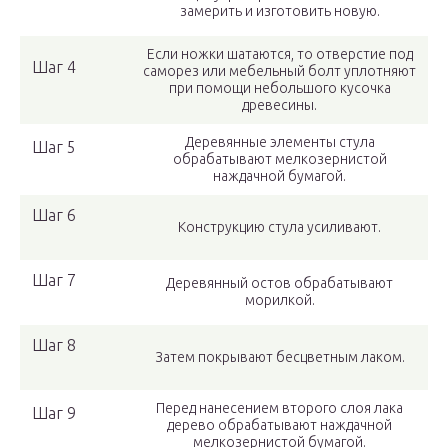
замерить и изготовить новую.
Если ножки шатаются, то отверстие под
Шаг 4
саморез или мебельный болт уплотняют
при помощи небольшого кусочка
древесины.
Деревянные элементы стула
Шаг 5
обрабатывают мелкозернистой
наждачной бумагой.
Шаг 6
Конструкцию стула усиливают.
Шаг 7
Деревянный остов обрабатывают
морилкой.
Шаг 8
Затем покрывают бесцветным лаком.
Перед нанесением второго слоя лака
Шаг 9
дерево обрабатывают наждачной
мелкозернистой бумагой.