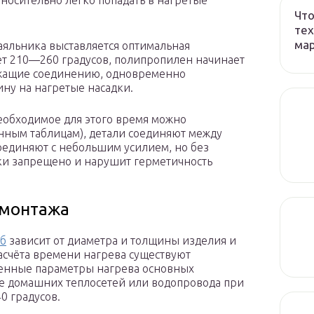
носительно легко попадать в нагретые
Что
тех
ма
аяльника выставляется оптимальная
яет 210—260 градусов, полипропилен начинает
лежащие соединению, одновременно
ну на нагретые насадки.
еобходимое для этого время можно
ным таблицам), детали соединяют между
оединяют с небольшим усилием, но без
ски запрещено и нарушит герметичность
 монтажа
уб
зависит от диаметра и толщины изделия и
расчёта времени нагрева существуют
енные параметры нагрева основных
же домашних теплосетей или водопровода при
0 градусов.