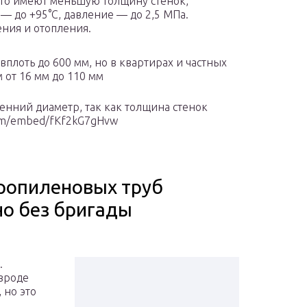
сто имеют меньшую толщину стенок,
— до +95°C, давление — до 2,5 МПа.
ния и отопления.
плоть до 600 мм, но в квартирах и частных
 от 16 мм до 110 мм
енний диаметр, так как толщина стенок
com/embed/fKf2kG7gHvw
ропиленовых труб
о без бригады
.
вроде
 но это