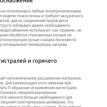
доснабжения
ожно использовать любые полипропиленовые
Эти модели тонкостенны и требуют аккуратного
стей, для их соединения прилагается
строго соблюдать время необходимого
 водоснабжения используют, как правило, не
ьная обработка стыковочных концов не
ой конструкции лучше сначала произвести
а оптимальной температуры нагрева
истралей и горячего
ывает незначительное расширение материала
ия. Для компенсации этого явления при
лать П-образные искривления магистрали.
установки специализированных
ются немного больше необходимого для
т лишний слой материала шейвером. Это
 по ширине трубы при нагреве. Дальнейшие