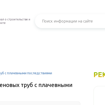
ал о строительстве и
онте
РЕ
руб с плачевными последствиями
еновых труб с плачевными