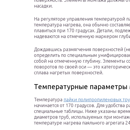
поверхность. Элементы монтажа должны от
насадки.
На регуляторе управления температурой п
температура нагрева, она обычно составл
плавиться при 170 градусах. Детали, под
надеваются на отмеченную маркером глуби
Дождавшись размягчения поверхностей (н
определить по специальным унифицирован
собой на отмеченную глубину. Элементы с
поворотов по своей оси — это категориче
сплава нагретых поверхностей.
Температурные параметры
Температура
пайки полипропиленовых тр
начинается от 170 градусов. Для удобства 
специальные таблицы. Ниже указаны врем
диаметров труб, используемых при монта
температуре нагрева паяльного агрегата 24