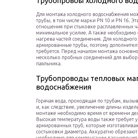
Трубопровоы холодного во
Для монтажа холодного водоснабжения м
трубы, в том числе марки PN 10 и PN 16. 
отношения при стыковке расплавленных ча
минимальное усилие. А также необходимо 
нагрева частей соединения. Для холодного
армированные трубы, поэтому дополнител
требуется. Перед началом монтажа основн
несколько пробных соединений для выбор
паяльника.
Трубопроводы тепловых маг
водоснабжения
Горячая вода, проходящая по трубам, выз
и, как следствие, увеличение длины издел
монтаже необходимо время от времени де
Высокая температура воды также требует 
армированных труб, которые изготавлива
состыковки диаметра. Аккуратно обрезаю
необходимо для компенсации расширения