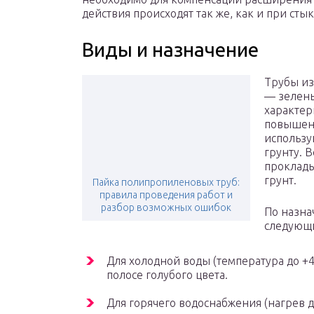
действия происходят так же, как и при сты
Виды и назначение
Трубы из
— зелены
характер
повышенн
использу
грунту. 
проклады
грунт.
Пайка полипропиленовых труб:
правила проведения работ и
разбор возможных ошибок
По назн
следующи
Для холодной воды (температура до +4
полосе голубого цвета.
Для горячего водоснабжения (нагрев д