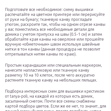
Подготовьте все необходимое: схему вышивки
распечатайте на цветном принтере или перерисуйте
от руки на бумагу; тканевую канву прогладьте
утюгом, раскроите так, чтобы на одном отрезе канвы
у вас поместились все необходимые детали для
домика с учетом припуска на швы (0.5-1 см) и затем
обработайте края канвы на оверлоке или прошейте
вручную «обметочным» швом используя швейные
нитки в тон канвы (данная процедура не позволит
оптрепываться нитям канвы по краю).
Простым карандашом или специальным маркером,
нанесите напластиковую или тканную канву
разметку 10 на 10 клеток, после чего аккуратно
растяните тканную канву на небольших пяльцах.
Подборка интересных схем для вышивки крестиком
от tanya-poli, на каждой из которых есть домик,
засыпанный снегом. Почти все схемы снабжены
картой подбора цветов. Если же ее нет, то значит, для